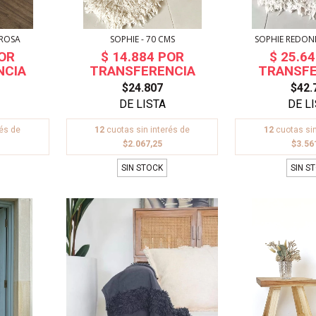
 ROSA
SOPHIE - 70 CMS
SOPHIE REDOND
$24.807
$42.
rés de
12
cuotas sin interés de
12
cuotas sin
$2.067,25
$3.56
SIN STOCK
SIN S