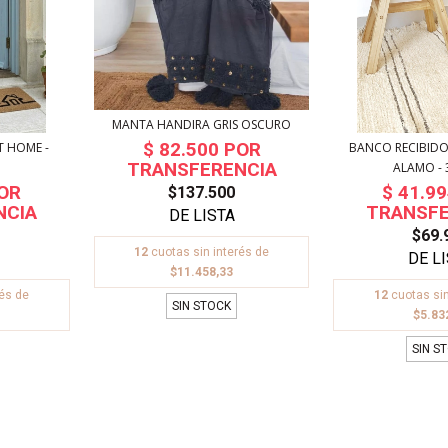
MANTA HANDIRA GRIS OSCURO
T HOME -
BANCO RECIBID
ALAMO - 3
$137.500
$69.
12
cuotas sin interés de
$11.458,33
rés de
12
cuotas sin
SIN STOCK
$5.83
SIN S