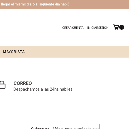
legar el mismo dia o al siguiente dia habil)
0
CREAR CUENTA
INICIAR SESIÓN
MAYORISTA
CORREO
Despachamos a las 24hs habiles.
Ordenar por