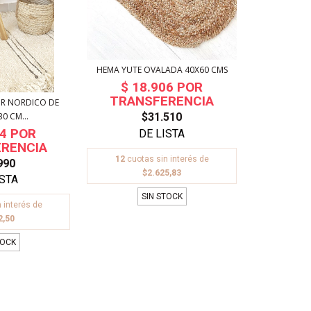
HEMA YUTE OVALADA 40X60 CMS
OR NORDICO DE
0 CM...
$31.510
12
cuotas sin interés de
990
$2.625,83
SIN STOCK
 interés de
2,50
TOCK