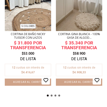
5 COLORES
CORTINA DE BAÑO NICKY
CORTINA GINA BLANCA - 100%
TUSSOR CON LAZOS
GASA DE ALGOD...
$53.000
$58.900
12
cuotas sin interés de
12
cuotas sin interés de
$4.416,67
$4.908,33
AGREGAR AL CARRITO