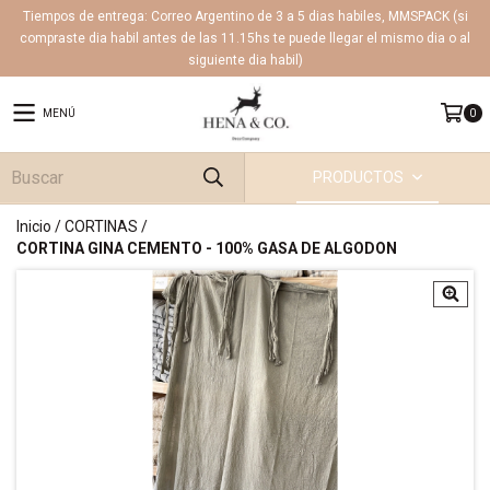
Tiempos de entrega: Correo Argentino de 3 a 5 dias habiles, MMSPACK (si
compraste dia habil antes de las 11.15hs te puede llegar el mismo dia o al
siguiente dia habil)
MENÚ
0
PRODUCTOS
Inicio
/
CORTINAS
/
CORTINA GINA CEMENTO - 100% GASA DE ALGODON