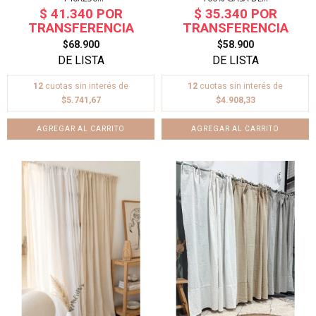
$68.900
$58.900
12
cuotas sin interés de
12
cuotas sin interés de
$5.741,67
$4.908,33
AGREGAR AL CARRITO