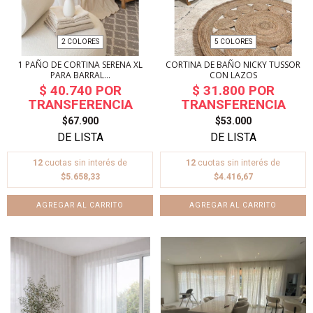
2 COLORES
5 COLORES
1 PAÑO DE CORTINA SERENA XL
CORTINA DE BAÑO NICKY TUSSOR
PARA BARRAL...
CON LAZOS
$67.900
$53.000
12
cuotas sin interés de
12
cuotas sin interés de
$5.658,33
$4.416,67
AGREGAR AL CARRITO
AGREGAR AL CARRITO