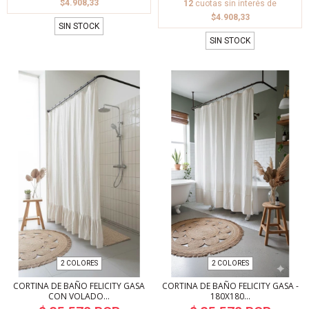
$4.908,33
12
cuotas sin interés de
$4.908,33
SIN STOCK
SIN STOCK
2 COLORES
2 COLORES
CORTINA DE BAÑO FELICITY GASA
CORTINA DE BAÑO FELICITY GASA -
CON VOLADO...
180X180...