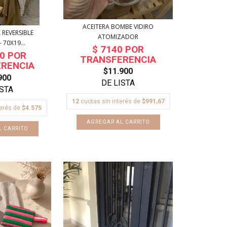
ACEITERA BOMBE VIDIRO
 REVERSIBLE
ATOMIZADOR
 70X19...
$11.900
900
12
cuotas sin interés de
$991,67
terés de
$4.575