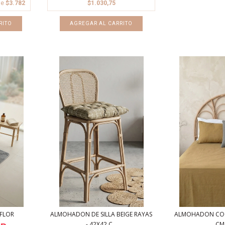
de
$3.782
$1.030,75
AGREGAR AL CARRITO
FLOR
ALMOHADON DE SILLA BEIGE RAYAS
ALMOHADON COC
- 42X42 C...
CM