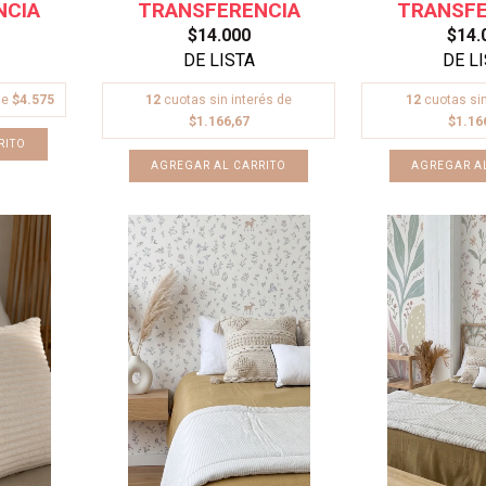
$14.000
$14.
de
$4.575
12
cuotas sin interés de
12
cuotas sin
$1.166,67
$1.16