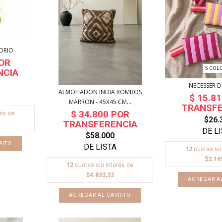
IDRIO
5 COL
NECESSER 
ALMOHADON INDIA ROMBOS
MARRON - 45X45 CM...
rés de
$26.
$58.000
12
cuotas sin
$2.19
12
cuotas sin interés de
$4.833,33
AGREGAR A