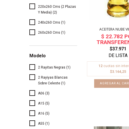
220x260 Cms (2 Plazas
Y Media) (2)
240x260 Cms (1)
ACEITERA NUBE V
260x260 Cms (1)
$37.971
Modelo
12
cuotas sin inte
2 Rayitas Negras (1)
$3.164,25
2 Rayiyas Blancas
Sobre Celeste (1)
A06 (3)
A15 (5)
A16 (5)
A55 (1)