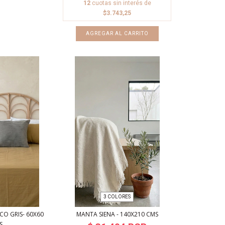
12
cuotas sin interés de
$3.743,25
AGREGAR AL CARRITO
3 COLORES
O GRIS- 60X60
MANTA SIENA - 140X210 CMS
S