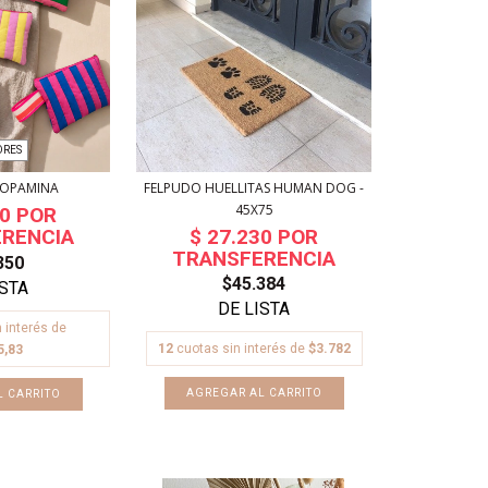
ORES
FELPUDO HUELLITAS HUMAN DOG -
DOPAMINA
45X75
350
$45.384
 interés de
12
cuotas sin interés de
$3.782
5,83
L CARRITO