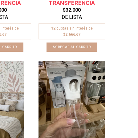
000
$32.000
 interés de
12
cuotas sin interés de
6,67
$2.666,67