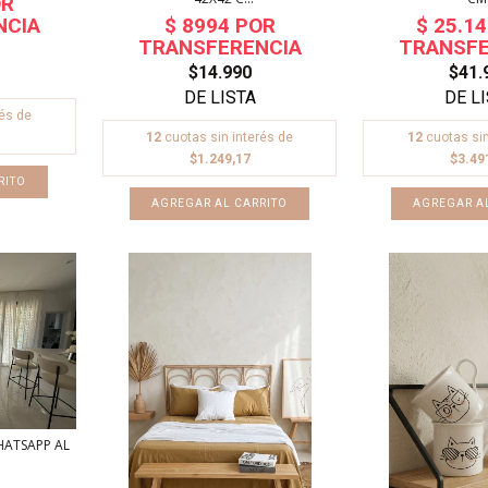
$14.990
$41.
rés de
12
cuotas sin interés de
12
cuotas sin
$1.249,17
$3.49
RITO
HATSAPP AL