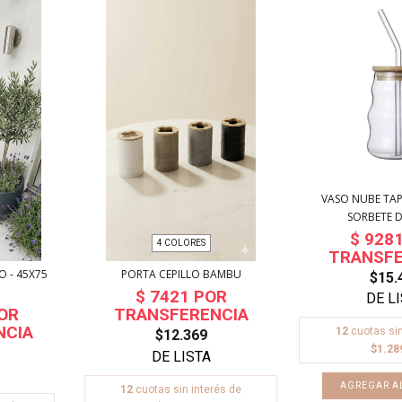
VASO NUBE TA
SORBETE DE
4 COLORES
 - 45X75
PORTA CEPILLO BAMBU
$15.
12
cuotas sin
$12.369
$1.28
12
cuotas sin interés de