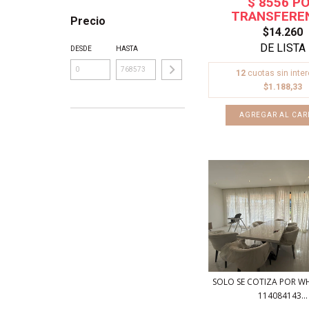
Precio
$14.260
DESDE
HASTA
12
cuotas sin inte
$1.188,33
AGREGAR AL CAR
SOLO SE COTIZA POR W
114084143...