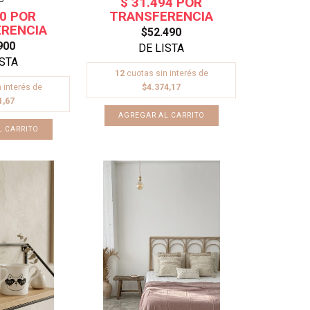
$52.490
900
12
cuotas sin interés de
 interés de
$4.374,17
1,67
AGREGAR AL CARRITO