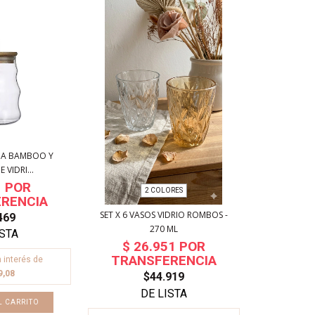
PA BAMBOO Y
 VIDRI...
2 COLORES
SET X 6 VASOS VIDRIO ROMBOS -
469
270 ML
 interés de
9,08
$44.919