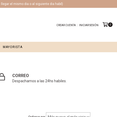
legar el mismo dia o al siguiente dia habil)
0
CREAR CUENTA
INICIAR SESIÓN
MAYORISTA
CORREO
Despachamos a las 24hs habiles.
Ordenar por