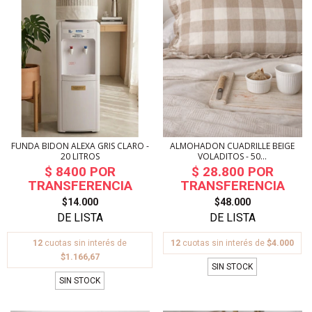
FUNDA BIDON ALEXA GRIS CLARO -
ALMOHADON CUADRILLE BEIGE
20 LITROS
VOLADITOS - 50...
$14.000
$48.000
12
cuotas sin interés de
12
cuotas sin interés de
$4.000
$1.166,67
SIN STOCK
SIN STOCK