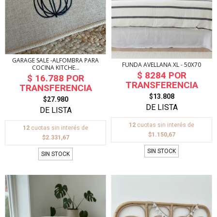
GARAGE SALE -ALFOMBRA PARA
FUNDA AVELLANA XL - 50X70
COCINA KITCHE...
$13.808
$27.980
12
cuotas sin interés de
12
cuotas sin interés de
$1.150,67
$2.331,67
SIN STOCK
SIN STOCK