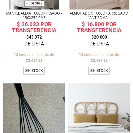
4 COLORES
MANTEL ALEXA TUSSOR PESADO -
ALMOHADON TUSSOR ARRUGADO
150X250 CMS
"ANTIROMA...
$43.372
$28.000
12
cuotas sin interés de
12
cuotas sin interés de
$3.614,33
$2.333,33
SIN STOCK
SIN STOCK