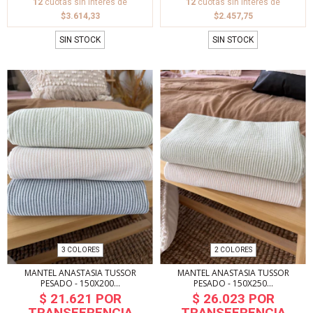
12
cuotas sin interés de
12
cuotas sin interés de
$3.614,33
$2.457,75
SIN STOCK
SIN STOCK
3 COLORES
2 COLORES
MANTEL ANASTASIA TUSSOR
MANTEL ANASTASIA TUSSOR
PESADO - 150X200...
PESADO - 150X250...