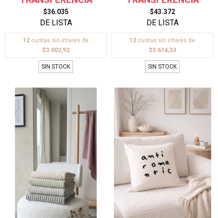
$36.035
$43.372
12
cuotas sin interés de
12
cuotas sin interés de
$3.002,92
$3.614,33
SIN STOCK
SIN STOCK