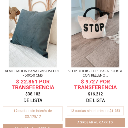
ALMOHADON PANA GRIS OSCURO
STOP DOOR - TOPE PARA PUERTA
- 50X50 CMS
CON RELLENO...
$38.102
$16.212
12
cuotas sin interés de
12
cuotas sin interés de
$1.351
$3.175,17