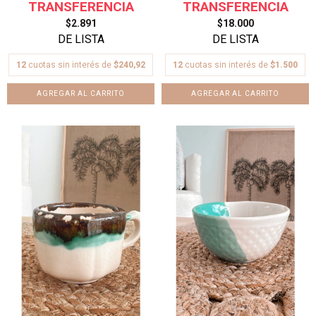
$2.891
$18.000
12
cuotas sin interés de
$240,92
12
cuotas sin interés de
$1.500