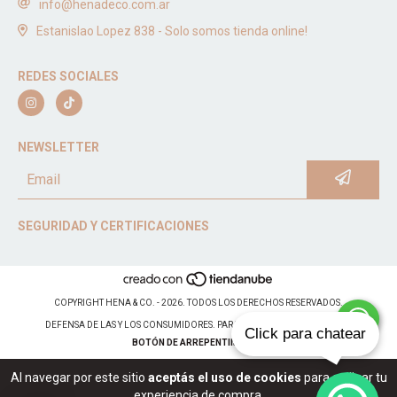
info@henadeco.com.ar
Estanislao Lopez 838 - Solo somos tienda online!
REDES SOCIALES
NEWSLETTER
SEGURIDAD Y CERTIFICACIONES
COPYRIGHT HENA & CO. - 2026. TODOS LOS DERECHOS RESERVADOS.
DEFENSA DE LAS Y LOS CONSUMIDORES. PARA RECLAMOS
INGRESÁ ACÁ.
Click para chatear
BOTÓN DE ARREPENTIMIENTO
Al navegar por este sitio
aceptás el uso de cookies
para agilizar tu
experiencia de compra.