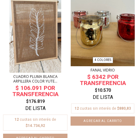
4 COLORES
FANAL VIDRIO
CUADRO PLUMA BLANCA
ARPILLERA COLOR YUTE...
$10.570
$176.819
12
cuotas sin interés de
$880,83
12
cuotas sin interés de
AGREGAR AL CARRITO
$14.734,92