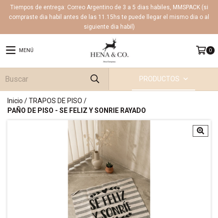
Tiempos de entrega: Correo Argentino de 3 a 5 dias habiles, MMSPACK (si
compraste dia habil antes de las 11.15hs te puede llegar el mismo dia o al
siguiente dia habil)
MENÚ
0
PRODUCTOS
Inicio
/
TRAPOS DE PISO
/
PAÑO DE PISO - SE FELIZ Y SONRIE RAYADO