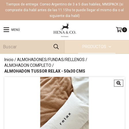
Tiempos de entrega: Correo Argentino de 3 a 5 dias habiles, MMSPACK (si
compraste dia habil antes de las 11.15hs te puede llegar el mismo dia o al
siguiente dia habil)
MENÚ
0
PRODUCTOS
Inicio
/
ALMOHADONES/FUNDAS/RELLENOS
/
ALMOHADON COMPLETO
/
ALMOHADON TUSSOR RELAX - 50x30 CMS