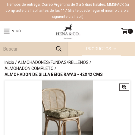
Tiempos de entrega: Correo Argentino de 3 a 5 dias habiles, MMSPACK (si
compraste dia habil antes de las 11.15hs te puede llegar el mismo dia o al
siguiente dia habil)
MENÚ
0
PRODUCTOS
Inicio
/
ALMOHADONES/FUNDAS/RELLENOS
/
ALMOHADON COMPLETO
/
ALMOHADON DE SILLA BEIGE RAYAS - 42X42 CMS