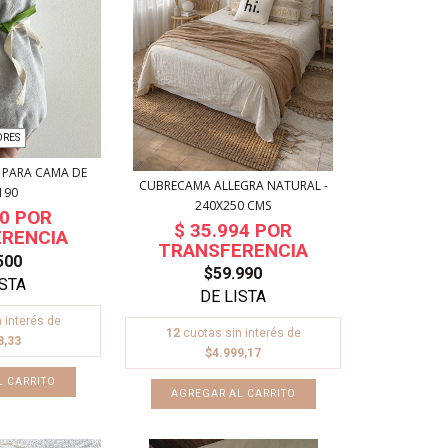
ORES
 PARA CAMA DE
CUBRECAMA ALLEGRA NATURAL -
190
240X250 CMS
500
$59.990
 interés de
12
cuotas sin interés de
8,33
$4.999,17
L CARRITO