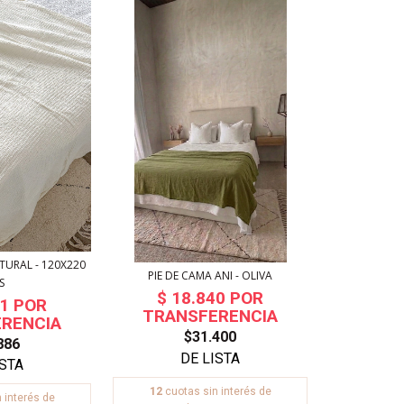
TURAL - 120X220
PIE DE CAMA ANI - OLIVA
S
$31.400
886
12
cuotas sin interés de
 interés de