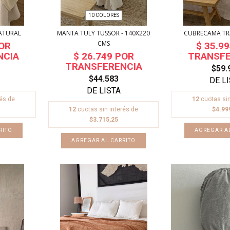
10 COLORES
NATURAL
MANTA TULY TUSSOR - 140X220
CUBRECAMA T
CMS
$59.
$44.583
rés de
12
cuotas sin
12
cuotas sin interés de
$4.99
$3.715,25
AGREGAR A
AGREGAR AL CARRITO