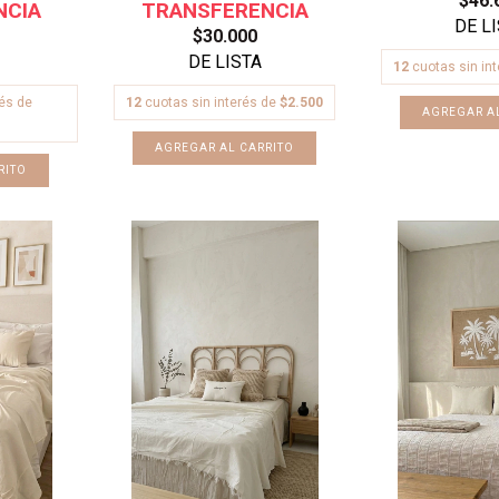
$46.
$30.000
12
cuotas sin in
rés de
12
cuotas sin interés de
$2.500
AGREGAR AL CARRITO