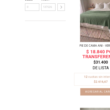
PIE DE CAMA ANI - VE
$31.400
12
cuotas sin inte
$2.616,67