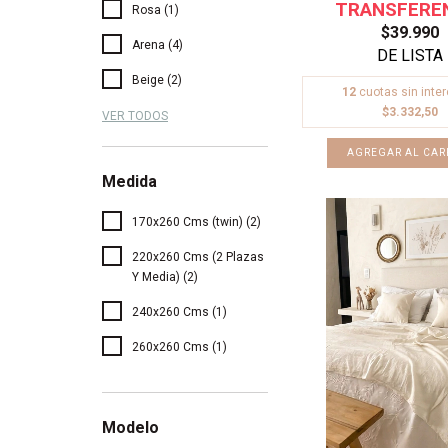
Rosa (1)
$39.990
Arena (4)
Beige (2)
12
cuotas sin inte
$3.332,50
VER TODOS
Medida
170x260 Cms (twin) (2)
220x260 Cms (2 Plazas
Y Media) (2)
240x260 Cms (1)
260x260 Cms (1)
Modelo