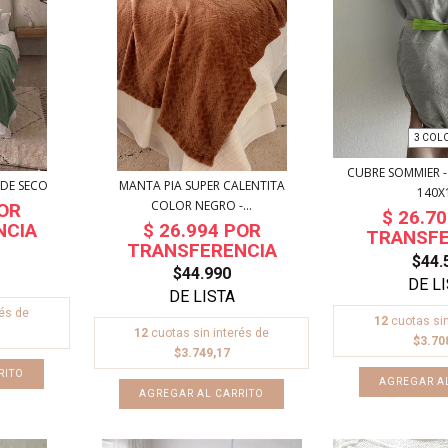
3 COL
CUBRE SOMMIER -
RDE SECO
MANTA PIA SUPER CALENTITA
140X
COLOR NEGRO -...
$44.
$44.990
rés de
12
cuotas sin
12
cuotas sin interés de
$3.70
$3.749,17
AGREGAR A
AGREGAR AL CARRITO