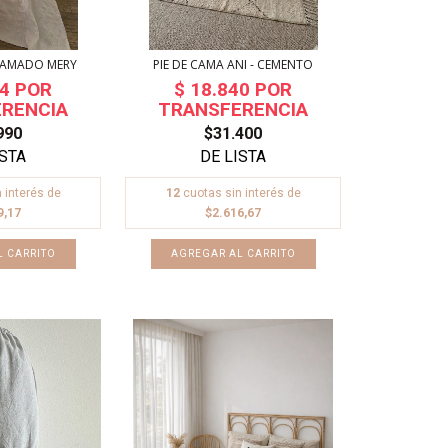
RAMADO MERY
PIE DE CAMA ANI - CEMENTO
990
$31.400
 interés de
12
cuotas sin interés de
9,17
$2.616,67
L CARRITO