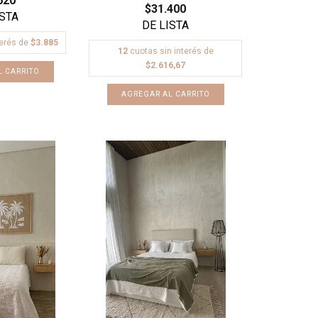
620
$31.400
terés de
$3.885
12
cuotas sin interés de
$2.616,67