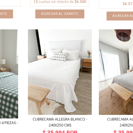
12
cuotas sin interés de
$6.500
$4.57
AGREGAR AL CARRITO
CUBRECAMA ALLEGRA BLANCO -
CUBRECAMA ALL
4 PIEZAS -
240X250 CMS
240X25