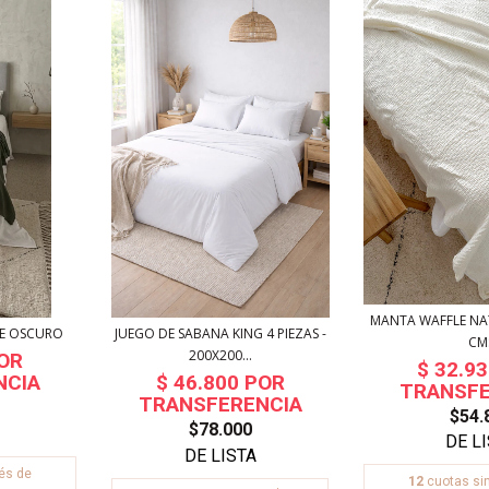
MANTA WAFFLE NA
RDE OSCURO
JUEGO DE SABANA KING 4 PIEZAS -
CM
200X200...
$54.
$78.000
rés de
12
cuotas sin