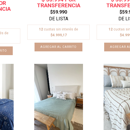
$59.990
$59.
12
cuotas sin interés de
12
cuotas sin
rés de
$4.999,17
$4.99
RITO