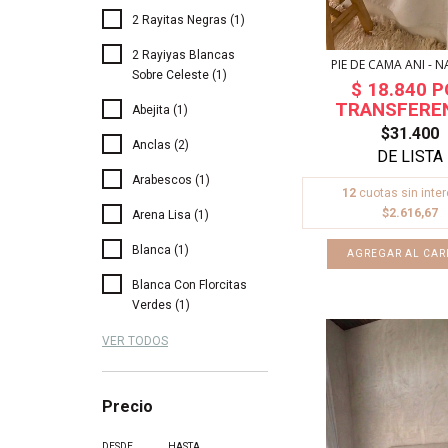
2 Rayitas Negras (1)
2 Rayiyas Blancas
PIE DE CAMA ANI - 
Sobre Celeste (1)
Abejita (1)
$31.400
Anclas (2)
Arabescos (1)
12
cuotas sin inte
$2.616,67
Arena Lisa (1)
Blanca (1)
Blanca Con Florcitas
Verdes (1)
VER TODOS
Precio
DESDE
HASTA