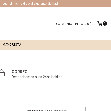
legar el mismo dia o al siguiente dia habil)
0
CREAR CUENTA
INICIAR SESIÓN
MAYORISTA
CORREO
Despachamos a las 24hs habiles.
Ordenar por