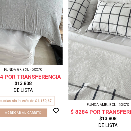
FUNDA GRIS XL - 50X70
$13.808
cuotas sin interés de
$1.150,67
FUNDA AMELIE XL - 50X70
$13.808