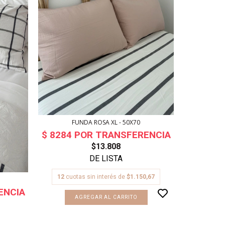
FUNDA ROSA XL - 50X70
FUNDA
$13.808
12
cuotas sin interés de
$1.150,67
12
cuot