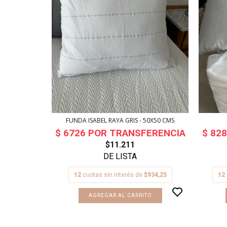
FUNDA ISABEL RAYA GRIS - 50X50 CMS
$11.211
12
cuotas sin interés de
$934,25
12
WHITE XL -