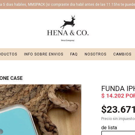
 5 dias habiles, MMSPACK (si compraste dia habil antes de las 11.15hs te puede l
ODUCTOS
INFO SOBRE ENVIOS
FAQ
NOSOTROS
CAMBIOS
CONE CASE
FUNDA IP
$23.67
Precio sin impuest