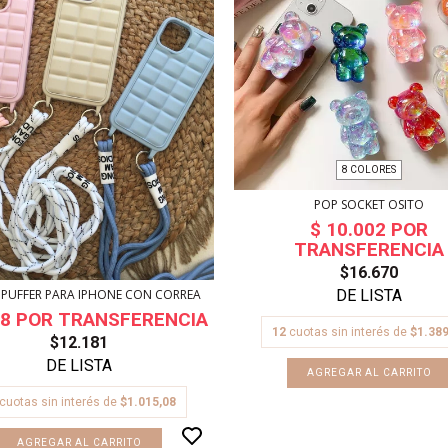
8 COLORES
POP SOCKET OSITO
$16.670
PUFFER PARA IPHONE CON CORREA
12
cuotas sin interés de
$1.389
$12.181
AGREGAR AL CARRITO
cuotas sin interés de
$1.015,08
AGREGAR AL CARRITO