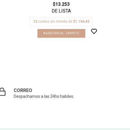
$13.253
A
12
cuotas sin interés de
$1.104,42
AGREGAR AL CARRITO
CORREO
Despachamos a las 24hs habiles.