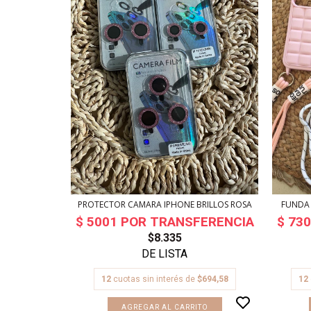
METALIZADO
PROTECTOR CAMARA IPHONE BRILLOS ROSA
FUNDA 
$8.335
12
cuotas sin interés de
$694,58
12
694,58
AGREGAR AL CARRITO