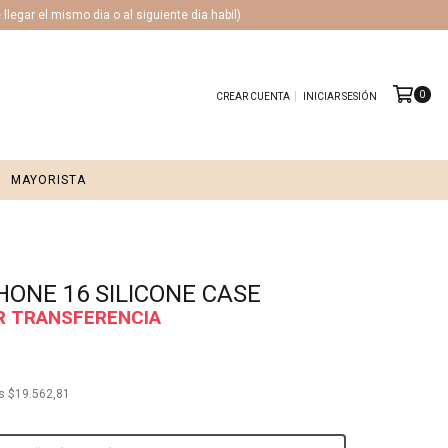
legar el mismo dia o al siguiente dia habil)
0
CREAR CUENTA
INICIAR SESIÓN
MAYORISTA
HONE 16 SILICONE CASE
1
os
$19.562,81