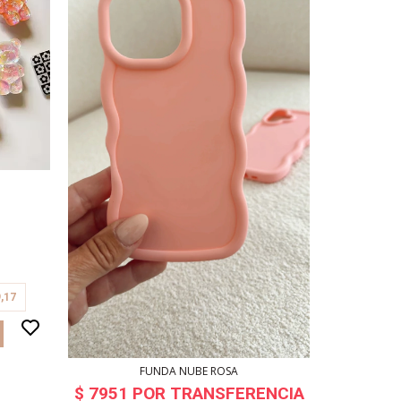
PROTECTOR
,17
FUNDA NUBE ROSA
12
cuo