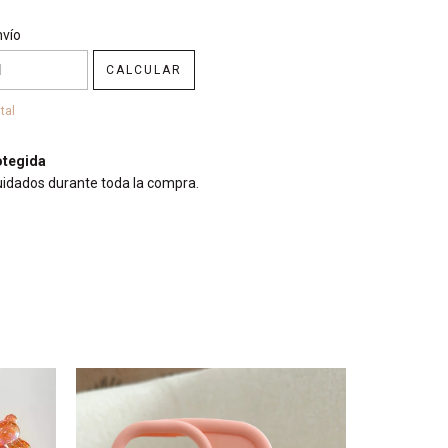
CP:
CAMBIAR CP
nvío
CALCULAR
tal
tegida
uidados durante toda la compra.