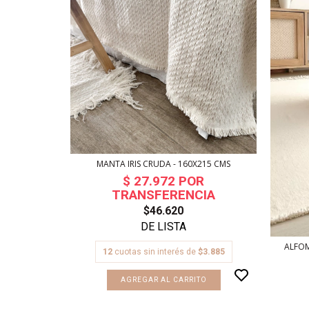
MANTA IRIS CRUDA - 160X215 CMS
$46.620
CO - 240X250
ALFOM
12
cuotas sin interés de
$3.885