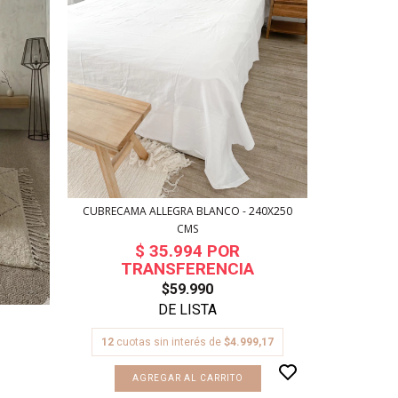
CUBRECAMA ALLEGRA BLANCO - 240X250
CUBRECAMA 
CMS
$59.990
O
12
cuot
12
cuotas sin interés de
$4.999,17