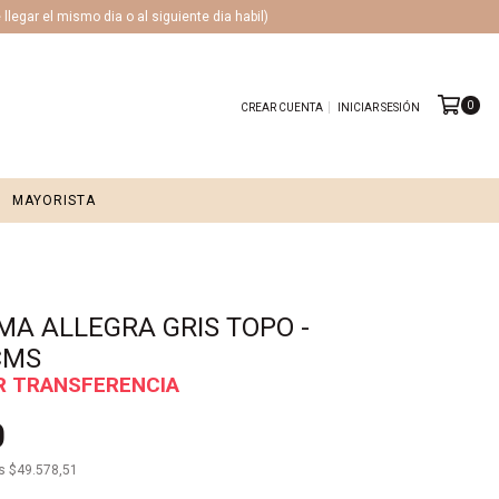
legar el mismo dia o al siguiente dia habil)
0
CREAR CUENTA
INICIAR SESIÓN
MAYORISTA
A ALLEGRA GRIS TOPO -
CMS
0
os
$49.578,51