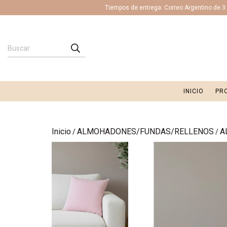
Tiempos de entrega: Correo Argentino de 3 a
INICIO
PR
Inicio
ALMOHADONES/FUNDAS/RELLENOS
A
/
/