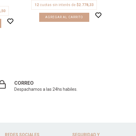
12
cuotas sin interés de
$2.778,33
12
cuo
,50
AGREGAR AL CARRITO
CORREO
Despachamos a las 24hs habiles.
REDES SOCIALES
SEGURIDAD Y