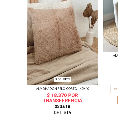
AL
3 COLORES
 - 50X30 CMS
ALMOHADON PELO CORTO - 40X40
12
$30.618