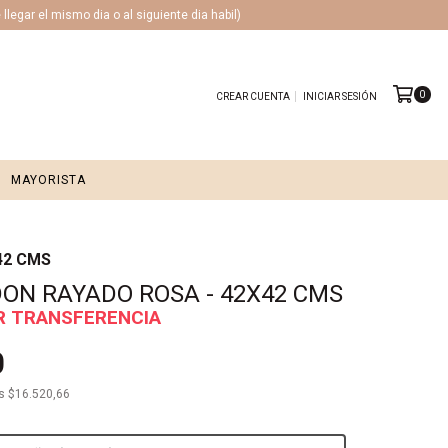
legar el mismo dia o al siguiente dia habil)
0
CREAR CUENTA
INICIAR SESIÓN
MAYORISTA
42 CMS
N RAYADO ROSA - 42X42 CMS
0
os
$16.520,66