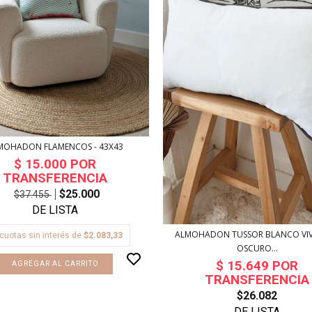
MOHADON FLAMENCOS - 43X43
$25.000
$37.455
ALMOHADON TUSSOR BLANCO VIV
cuotas sin interés de
$2.083,33
OSCURO...
$26.082