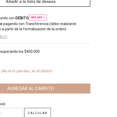
Añadir a la lista de deseos
nterés con
DÉBITO
to
pagando con Transferencia (debe realizarse
 a partir de la formalizacion de la orden)
PAGO
superando los
$400.000
¡No te lo pierdas, es el último!
CP:
CAMBIAR CP
nvío
CALCULAR