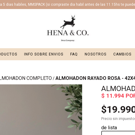
 5 dias habiles, MMSPACK (si compraste dia habil antes de las 11.15hs te puede l
ODUCTOS
INFO SOBRE ENVIOS
FAQ
NOSOTROS
CAMBIOS
LMOHADON COMPLETO
ALMOHADON RAYADO ROSA - 42X
/
ALMOHADO
$19.99
Precio sin impuest